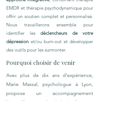
EMDR et thérapie psychodynamique pour
offrir un soutien complet et personnalisé.
Nous travaillerons ensemble pour
identifier les
déclencheurs de votre
dépression
et/ou burn-out et développer
des outils pour les surmonter.
Pourquoi choisir de venir
Avec plus de dix ans d'expérience,
Marie Massal, psychologue à Lyon,
propose un accompagnement
bienveillant et adapté à vos besoins
spécifiques. Son cabinet, situé à
Lyon
2ème, Cordeliers
, offre un cadre
accueillant et sécurisant pour vous
permettre de progresser à votre