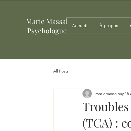
Marie
Massal
Accueil
À propos
Psychologue
All Posts
mariemassalpsy
15 
Troubles
(TCA) : c