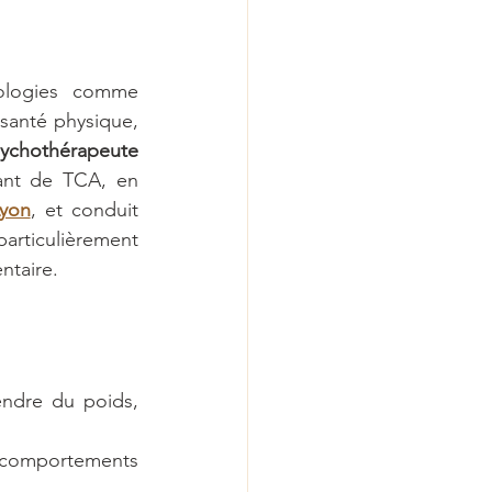
ologies comme 
 santé physique, 
sychothérapeute 
ant de TCA, en 
yon
, et conduit 
ticulièrement 
ntaire. 
endre du poids, 
comportements 