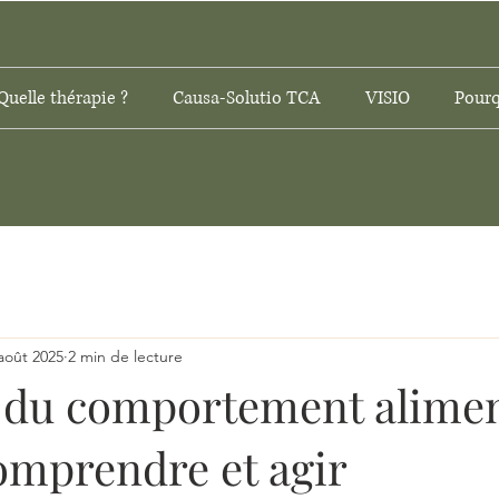
Quelle thérapie ?
Causa-Solutio TCA
VISIO
Pourq
août 2025
2 min de lecture
 du comportement alimen
omprendre et agir