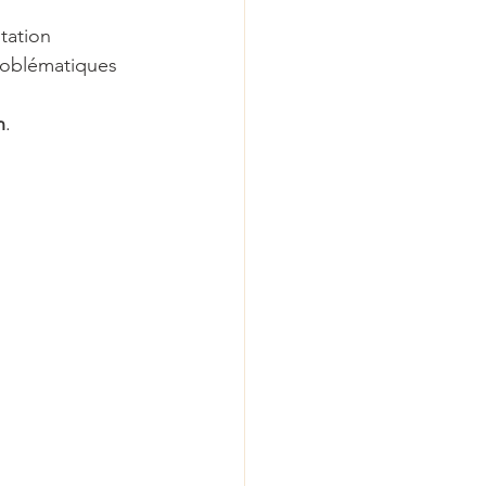
ntation
problématiques
n
.