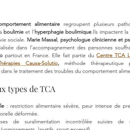
omportement alimentaire
 regroupent plusieurs path
la 
boulimie
 et l’
hyperphagie boulimique
.Ils impactent la
ie sociale. 
Marie Massal
, 
psychologue clinicienne et p
cialisée dans l’accompagnement des personnes souffr
io
 partout en France. Elle fait partie du 
Centre TCA L
Thérapies Causa-Solutio
,
 méthode thérapeutique par
e dans le traitement des troubles du comportement alime
ux types de TCA
le
 : restriction alimentaire sévère, peur intense de pr
orelle déformée.
ses de suralimentation incontrôlée suivies de 
vomissements, laxatifs, sport excessif).