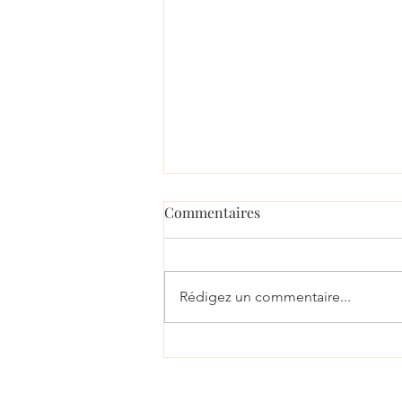
Commentaires
Rédigez un commentaire...
La prise en charge
psychologique en oncologie :
accompagner les patients