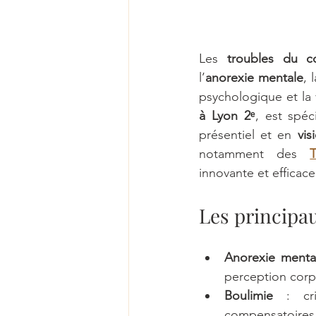
Les 
troubles du c
l’
anorexie mentale
, 
psychologique et la v
à Lyon 2ᵉ
, est spé
présentiel et en 
vis
notamment des 
innovante et efficac
Les principa
Anorexie menta
perception corp
Boulimie
 : cri
compensatoires (